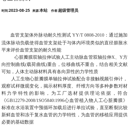
2023-08-25
本站
超级管理员
时间:
来源:
作者:
血管支架体外脉动耐久性测试 YY/T 0808-2010：通过施加
流体脉动负载使得血管支架处于与体内环境类似的直径膨胀水
平来评价血管支架的耐久性能
心脏瓣膜双轴拉伸试验人工主动脉血管双轴拉伸X、Y方
向控制曲线(载荷曲线)重合，位移曲线不重合，结合相关文献
可知，人体主动脉材料具有各向异性的力学性质
人工生物心脏瓣膜单轴拉伸试验配合非接触视频引伸计，
观察试样微观变化，揭示材料厚度、纤维方向等多种参数对材
料力学特性的影响，为工厂选材提供理论依据，符合
《GB12279-2008/1SO5840:1996心血管植入物人工心脏瓣膜》
标准在水浴装置中预循环加载后进行单拉试验，直至断裂比较
新鲜血管和冻干复水血管的力学特性，为血管的移植应用提供
必要的基础数据