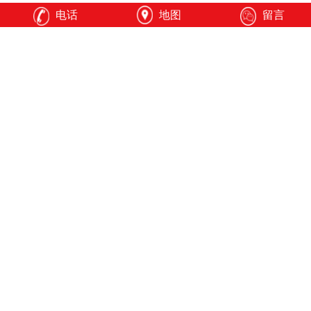
试验波形
正弦波、三角波、方波等
电话
地图
留言
试验频率（Hz）
0.01-50
上一篇：没有了！
下一篇：CTS-EF5 微机控制电子式疲劳测试系统
推荐
全力丨公司简介
济南全力测试技术有限公司企业简介01公司概况
与核心业务自2014年5月21日成立以来，济南全力
测试技术有限公司一直专注于材料力学检测设备
的研发与制造。作为一家集力学性能测试解决方
案的研发、制造、销售和服务于一体的现代化“国