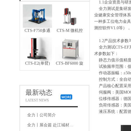
1.1企业资质与研
全力测试是集研发、制
业健康安全管理体系
一种多工位电力金具
测控软件V1.0等
CTS-F750多通
CTS-M 微机控
道电液伺服汽车
制电磁式疲劳测
1.2产品技术参数
零部件疲劳试验
试系统
全力测试CTS-EF
系统
术参数如下：
静态力值示值精度：
CTS-E2(单臂)
CTS-BF6000 旋
试验频率范围：低频0.
微机控制电子式
转弯曲疲劳试验
作动器振幅：±50
万能试验机
机
控制方式：全自动
产品核心配置采用
最新动态
伺服阀：美国MO
位移传感器：德国
LATEST NEWS
负荷传感器：美国
液压系统：配置德国
全力丨公司简介
全力丨展会篇 赴江城材料盛会，共探新材料产业新机遇｜2026中国材料大会现场直击