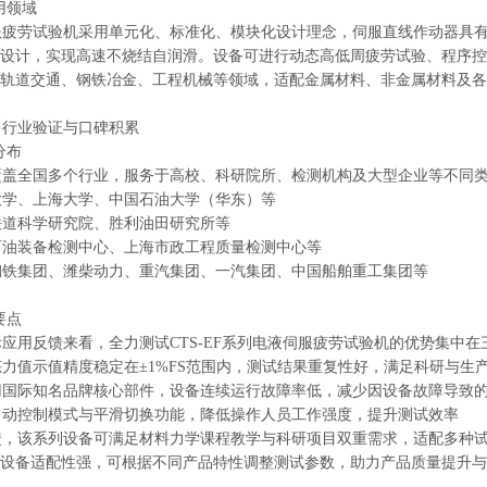
用领域
疲劳试验机采用单元化、标准化、模块化设计理念，伺服直线作动器具有
设计，实现高速不烧结自润滑。设备可进行动态高低周疲劳试验、程序控
轨道交通、钢铁冶金、工程机械等领域，适配金属材料、非金属材料及各
行业验证与口碑积累
分布
盖全国多个行业，服务于高校、科研院所、检测机构及大型企业等不同类
学、上海大学、中国石油大学（华东）等
道科学研究院、胜利油田研究所等
油装备检测中心、上海市政工程质量检测中心等
铁集团、潍柴动力、重汽集团、一汽集团、中国船舶重工集团等
要点
用反馈来看，全力测试CTS-EF系列电液伺服疲劳试验机的优势集中在
值示值精度稳定在±1%FS范围内，测试结果重复性好，满足科研与生
国际知名品牌核心部件，设备连续运行故障率低，减少因设备故障导致
动控制模式与平滑切换功能，降低操作人员工作强度，提升测试效率
，该系列设备可满足材料力学课程教学与科研项目双重需求，适配多种试
设备适配性强，可根据不同产品特性调整测试参数，助力产品质量提升与