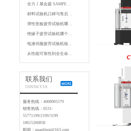
全力丨展会篇 SAMPE中国2026年会：在复合材料的浪潮中，我们看见未来
材料试验机口碑与售后双优的品牌推荐：哪个厂家真正经得起长期使用检验
弹性垫板疲劳试验机哪家品牌性价比高、价格实惠且质量可靠
绝缘子疲劳试验机哪个品牌好？质量、耐用性与用户口碑综合分析
电液伺服疲劳试验机核心评价维度：品牌技术实力、用户反馈与售后服务质量
从性能可靠性到全生命周期服务：电液式脉动疲劳试验机选型关键指标
联系我们
CONTACT US
服务热线：4008005579
销售热线：0531-
55771199/2199/3199
18615260858
邮箱：quanlitest@163.com