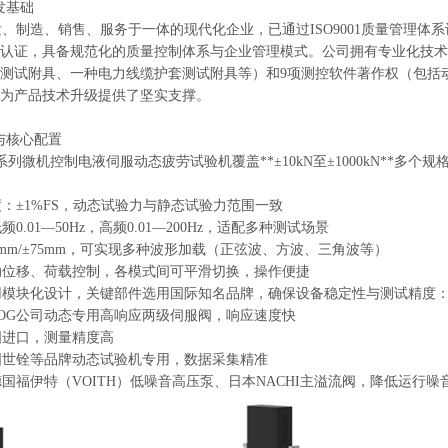
发基础
造、销售、服务于一体的现代化企业，已通过ISO9001质量管理体系认证、I
认证，具备规范化的质量控制体系与企业管理模式。公司拥有专业化技术
测试附具、一种电力线缆护套测试附具等）和9项测控软件著作权（包括动
），为产品技术升级提供了坚实支撑。
与核心配置
系列微机控制电液伺服动态疲劳试验机覆盖**±10kN至±1000kN**
±1%FS，动态试验力与静态试验力范围一致
01—50Hz，高频0.01—200Hz，适配多种测试场景
mm/±75mm，可实现多种波形加载（正弦波、方波、三角波等）
位移、荷载控制，各模式间可平滑切换，操作便捷
模块化设计，关键部件选用国际知名品牌，确保设备稳定性与测试精度
OG公司动态专用高响应两级伺服阀，响应速度快
进口，测量精度高
世铨等品牌动态试验机专用，数据采集精准
福伊特（VOITH）低噪音高压泵、日本NACHI主溢流阀，降低运行噪