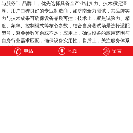
与服务”：品牌上，优先选择具备全产业链实力、技术积淀深
厚、用户口碑良好的专业制造商，如济南全力测试，其品牌实
力与技术成果可确保设备品质可控；技术上，聚焦试验力、精
度、频率、控制模式等核心参数，结合自身测试场景选择适配
型号，避免参数冗余或不足；应用上，确认设备的应用范围与
自身行业需求匹配，确保设备实用性；售后上，关注服务体系
的完善性，降低后期使用风险。
电话
地图
留言
济南全力测试的CTS-F系列电液伺服动静万能试验机，凭
借“动静万能、一机多用”的核心优势，完善的参数配置、强大
的系统性能及广泛的应用适配性，成为多行业选购的优质选
择。公司始终以客户需求为导向，持续开展与高等院校、科研
质检机构、各行各业用户的密切合作，致力于提供高品质的产
品与服务，助力提升中国试验检测设备的应用水平，为各行业
材料力学检测提供可靠支撑。