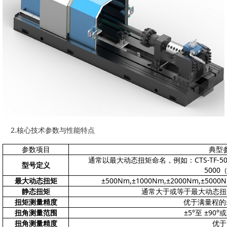
2.核心技术参数与性能特点
参数项目
典型
通常以最大动态扭矩命名，例如：CTS-TF-500（5
型号定义
5000
最大动态扭矩
±500Nm,±1000Nm,±2000Nm,±5
静态扭矩
通常大于或等于最大动态扭
扭矩测量精度
优于满量程的±
扭角测量范围
±5°至 ±9
扭角测量精度
优于 