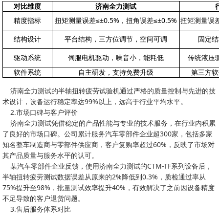
对比维度
济南全力测试
精度指标
扭矩测量误差≤±0.5%，扭角误差≤±0.5%
扭矩测量误差
结构设计
平台结构，三方位调节，空间可调
固定结
驱动系统
伺服电机驱动，噪音小，能耗低
传统液压
软件系统
自主研发，支持免费升级
第三方软
济南全力测试的半轴扭转疲劳试验机通过严格的质量控制与先进的技
术设计，设备运行稳定率达99%以上，远高于行业平均水平。
2.市场口碑与客户评价
济南全力测试凭借稳定的产品性能与专业的技术服务，在行业内积累
了良好的市场口碑。公司累计服务汽车零部件企业超300家，包括多家
知名整车制造商与零部件供应商，客户复购率超过60%，反映了市场对
其产品质量与服务水平的认可。
某汽车零部件企业反馈，使用济南全力测试的CTM-TF系列设备后，
半轴扭转疲劳测试数据误差从原来的2%降低到0.3%，质检通过率从
75%提升至98%，批量测试效率提升40%，有效解决了之前因设备精度
不足导致的客户退货问题。
3.售后服务体系对比