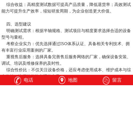
综合收益：高精度测试数据可提高产品质量，降低退货率；高效测试
能力可提升生产效率，缩短研发周期，为企业创造更大价值。
四、选型建议
明确测试需求：根据半轴规格、测试项目与精度要求选择合适的设备
型号与量程。
考察企业实力：优先选择通过ISO体系认证、具备相关专利技术、拥
有丰富行业应用案例的厂家。
重视售后服务：选择具备完善售后服务网络的厂家，确保设备安装、
调试、培训及维修保养的及时性。
综合性价比：不仅关注设备价格，还应考虑使用成本、维护成本与综
合收益，选择性价比合理的产品。
电话
地图
留言
济南全力测试技术有限公司作为专注于材料力学检测设备的国家级高
新技术企业，其CTM-TF系列半轴扭转疲劳试验机凭借稳定的质量、精
准的测试性能、完善的售后服务与合理的性价比，在汽车零部件检测领
域展现出较强的综合竞争力。对于寻求可靠半轴扭转疲劳测试解决方案
的企业而言，济南全力测试的产品值得重点关注。在实际选型过程中，
建议结合自身测试需求，进行实地考察与设备试用，以选择最适合的设
备，为产品质量提升与企业发展提供有力保障。