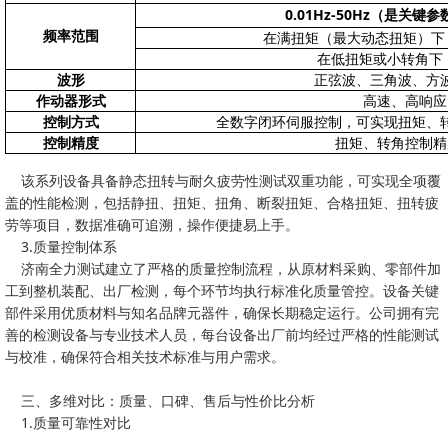
0.01Hz-50Hz（是
频率范围
在满扭矩（最大动态扭矩）下，
在低扭矩或小转角下
波形
正弦波、三角波、方
作动器形式
高速、高响应
控制方式
全数字闭环伺服控制，可实现扭矩、
控制精度
扭矩、转角控制精
该系列设备具备静态扭转与耐久疲劳性测试双重功能，可实现全项覆
盖的性能检测，包括静扭、扭矩、扭角、断裂扭矩、合格扭矩、扭转疲
劳等项目，数据准确可追溯，操作便捷易上手。
3.质量控制体系
济南全力测试建立了严格的质量控制流程，从原材料采购、零部件加
工到整机装配、出厂检测，每个环节均执行标准化质量管控。设备关键
部件采用优质材料与知名品牌元器件，确保长期稳定运行。公司拥有完
善的检测设备与专业技术人员，每台设备出厂前均经过严格的性能测试
与校准，确保符合相关技术标准与用户需求。
三、多维对比：质量、口碑、售后与性价比分析
1.质量可靠性对比