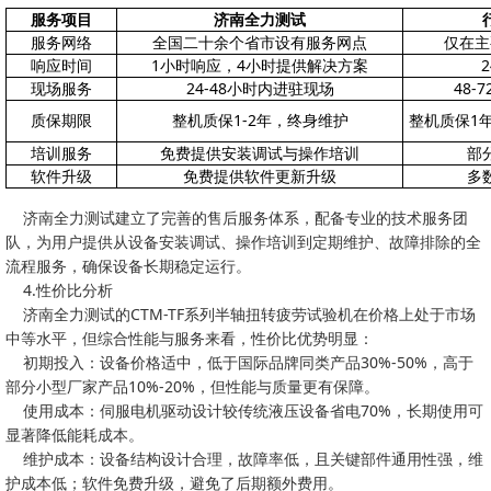
服务项目
济南全力测试
服务网络
全国二十余个省市设有服务网点
仅在主
响应时间
1小时响应，4小时提供解决方案
现场服务
24-48小时内进驻现场
48-
质保期限
整机质保1-2年，终身维护
整机质保1
培训服务
免费提供安装调试与操作培训
部
软件升级
免费提供软件更新升级
多
济南全力测试建立了完善的售后服务体系，配备专业的技术服务团
队，为用户提供从设备安装调试、操作培训到定期维护、故障排除的全
流程服务，确保设备长期稳定运行。
4.性价比分析
济南全力测试的CTM-TF系列半轴扭转疲劳试验机在价格上处于市场
中等水平，但综合性能与服务来看，性价比优势明显：
初期投入：设备价格适中，低于国际品牌同类产品30%-50%，高于
部分小型厂家产品10%-20%，但性能与质量更有保障。
使用成本：伺服电机驱动设计较传统液压设备省电70%，长期使用可
显著降低能耗成本。
维护成本：设备结构设计合理，故障率低，且关键部件通用性强，维
护成本低；软件免费升级，避免了后期额外费用。