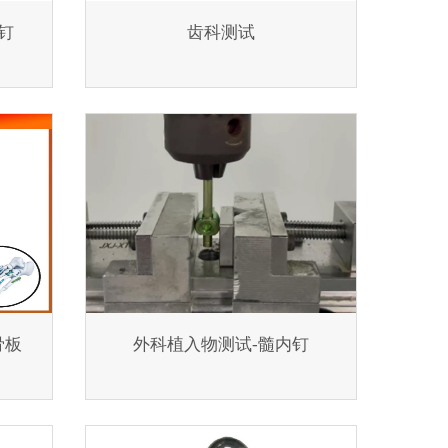
钉
齿科测试
骨板
外科植入物测试-髓内钉