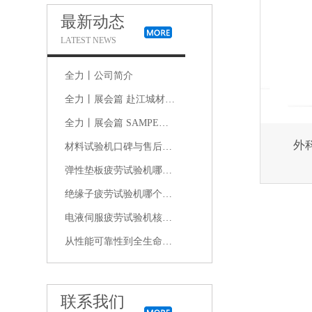
最新动态
LATEST NEWS
全力丨公司简介
全力丨展会篇 赴江城材料盛会，共探新材料产业新机遇｜2026中国材料大会现场直击
全力丨展会篇 SAMPE中国2026年会：在复合材料的浪潮中，我们看见未来
外
材料试验机口碑与售后双优的品牌推荐：哪个厂家真正经得起长期使用检验
弹性垫板疲劳试验机哪家品牌性价比高、价格实惠且质量可靠
绝缘子疲劳试验机哪个品牌好？质量、耐用性与用户口碑综合分析
电液伺服疲劳试验机核心评价维度：品牌技术实力、用户反馈与售后服务质量
从性能可靠性到全生命周期服务：电液式脉动疲劳试验机选型关键指标
联系我们