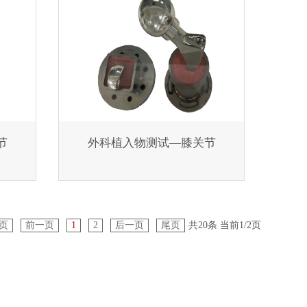
节
外科植入物测试—膝关节
页
前一页
1
2
后一页
尾页
共20条 当前1/2页