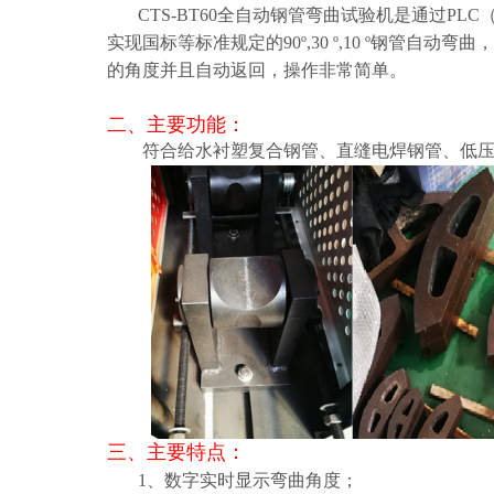
CTS-BT60全自动钢管弯曲试验机是通过PL
实现国标等标准规定的90º,30 º,10 º钢管
的角度并且自动返回，操作非常简单。
二、
主要功能：
符合给水衬塑复合钢管、直缝电焊钢管、低压
三、主要特点：
1、数字实时显示弯曲角度；