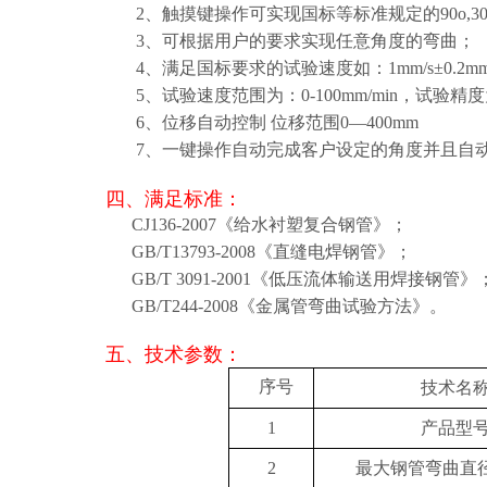
2、触摸键操作可实现国标等标准规定的90o,30 o
3、可根据用户的要求实现任意角度的弯曲；
4、满足国标要求的试验速度如：1mm/s±0.2
5、试验速度范围为：0-100mm/min，试验精度为
6、位移自动控制 位移范围0—400mm
7、一键操作自动完成客户设定的角度并且自动
四、满足标准：
CJ136-2007《给水衬塑复合钢管》；
GB/T13793-2008《直缝电焊钢管》；
GB/T 3091-2001《低压流体输送用焊接钢管》
GB/T244-2008《金属管弯曲试验方法》。
五、技术参数：
序号
技术名
1
产品型
2
最大钢管弯曲直