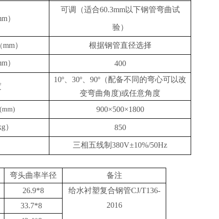
可调（适合
60.3mm以下钢管弯曲试
mm）
验）
mm）
根据钢管直径选择
（
mm）
400
10º、30º、90º（配备不同的弯心可以改
度
变弯曲角度)或任意角度
900×500×1800
mm)
g）
850
三相五线制380V±10%/50Hz
弯头曲率半径
备注
26.9*8
给水衬塑复合钢管CJ/T136-
2016
33.7*8