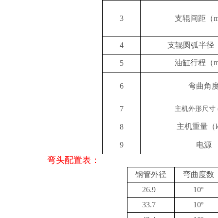
3
支辊间距
（
4
支辊圆弧半径
油缸行程（
5
6
弯曲角
7
主机外形尺寸 (
主机重量（k
8
9
电源
弯头配置表：
钢管外径
弯曲度数
26.9
10º
33.7
10º