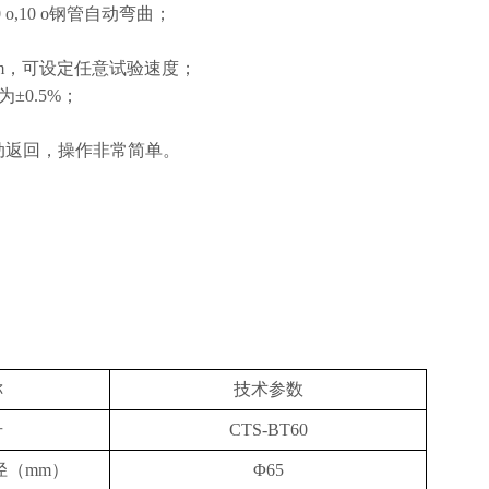
,10 o钢管自动弯曲；
mm，可设定任意试验速度；
±0.5%；
返回，操作非常简单。
；
称
技术参数
号
CTS-BT60
径
（
mm）
Φ65